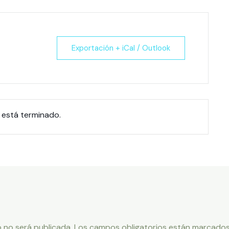
Exportación + iCal / Outlook
 está terminado.
 no será publicada.
Los campos obligatorios están marcado